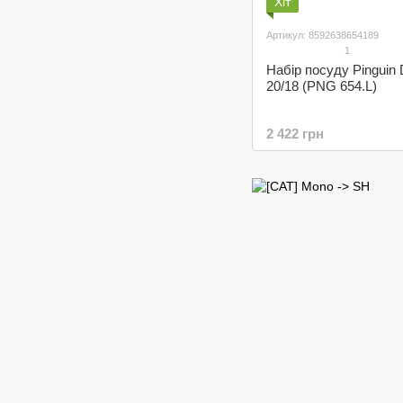
Хіт
Артикул: 8592638654189
1
Набір посуду Pinguin 
20/18 (PNG 654.L)
2 422 грн