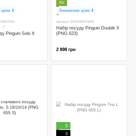
Хіт
 ціни
⬇️
Зниження ціни
⬇️
638622003
Артикул: 8592638623000
1
Набір посуду Pinguin Double Х
ду Pinguin Solo Х
(PNG 623)
2 898 грн
3
3