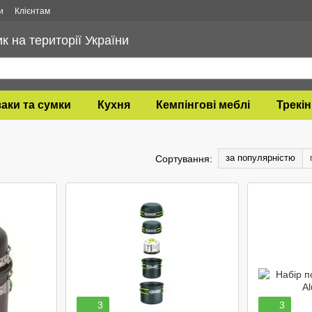
и
Клієнтам
 на території України
аки та сумки
Кухня
Кемпінгові меблі
Трекін
за популярністю
Сортування:
3
3