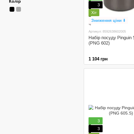
Колір
3
Хіт
Зниження ціни
⬇️
Артикул: 8592638602005
Набір посуду Pinguin 
(PNG 602)
1 104 грн
3
3