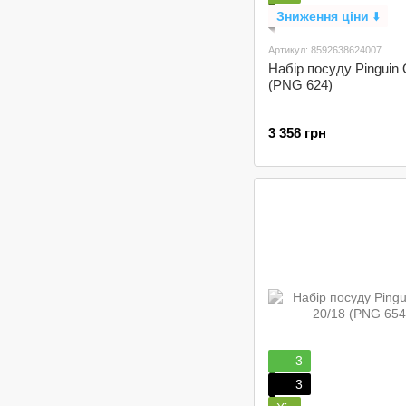
Зниження ціни
⬇️
Артикул: 8592638624007
Набір посуду Pinguin 
(PNG 624)
3 358 грн
3
3