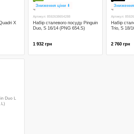
Зниження ціни
⬇️
Зниження
Артикул: 8592638654288
Артикул: 8592
Quadri Х
Набір сталевого посуду Pinguin
Набір стал
Duo, S 16/14 (PNG 654.S)
Trio, S 18/
1 932 грн
2 760 грн