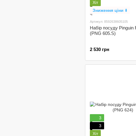
Хіт
Зниження ціни
⬇️
Артикул: 8592638605105
Набір посуду Pinguin 
(PNG 605.S)
2 530 грн
3
3
Хіт