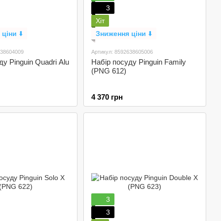
3
Хіт
 ціни
⬇️
Зниження ціни
⬇️
638604009
Артикул: 8592638605006
у Pinguin Quadri Alu
Набір посуду Pinguin Family
(PNG 612)
4 370 грн
3
3