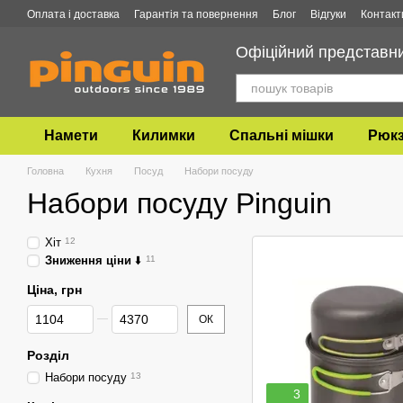
Перейти до основного контенту
Оплата і доставка
Гарантія та повернення
Блог
Відгуки
Контакт
Офіційний представник
Намети
Килимки
Спальні мішки
Рюкз
Головна
Кухня
Посуд
Набори посуду
Набори посуду Pinguin
Хіт
12
Зниження ціни
⬇️
11
Ціна, грн
Від Ціна, грн
До Ціна, грн
ОК
Розділ
Набори посуду
13
3