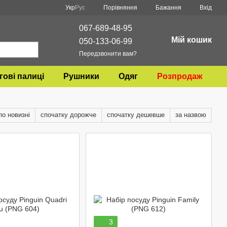
Порівняння
Укр
Рус
Бажання
Вхід
067-689-48-95
Мій кошик
050-133-06-99
Передзвонити вам?
гові палиці
Рушники
Одяг
Розпродаж
по новизні
спочатку дорожче
спочатку дешевше
за назвою
3