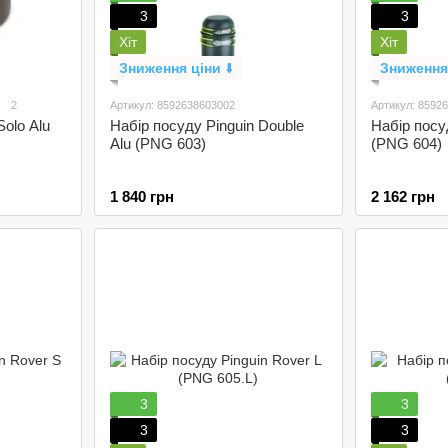
3
3
Хіт
Хіт
Зниження ціни
⬇️
Зниження
2
Артикул: 8592638603002
Артикул: 8592
Набір посуду Pinguin Double
Набір посуд
Solo Alu
Alu (PNG 603)
(PNG 604)
1 840 грн
2 162 грн
3
3
3
3