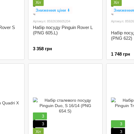
Хіт
Хіт
Зниження ціни
⬇️
Зниження
Артикул: 8592638605204
Артикул: 8592
Rover S
Набір посуду Pinguin Rover L
(PNG 605.L)
Набір посу
(PNG 622)
3 358 грн
1 748 грн
3
3
3
Хіт
3