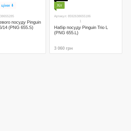
 ціни
⬇️
Хіт
638655285
Артикул: 8592638655186
1
евого посуду Pinguin
16/14 (PNG 655.S)
Набір посуду Pinguin Trio L
(PNG 655.L)
3 060 грн