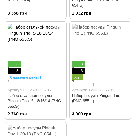
654.S)
3 358 грн
1 932 грн
3
3
3
3
Снижение цены
⬇️
Хит
1
Артикул: 8592638655285
Артикул: 8592638655186
Набор стальной посуды
Набор посуды Pinguin Trio L
Pinguin Trio, S 18/16/14 (PNG
(PNG 655.L)
655.S)
2 760 грн
3 060 грн