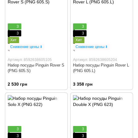
3
3
3
3
Хит
Хит
Снижение цены
⬇️
Снижение цены
⬇️
Артикул: 8592638605105
Артикул: 8592638605204
Набор посуды Pinguin Rover S
Набор посуды Pinguin Rover L
(PNG 605.S)
(PNG 605.L)
2 530 грн
3 358 грн
3
3
3
3