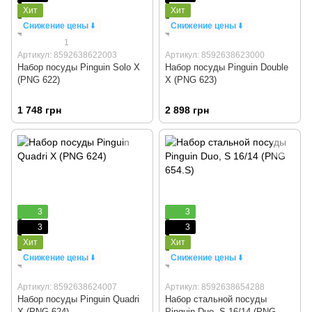
Хит
Хит
Снижение цены
⬇️
Снижение цены
⬇️
1
Артикул: 8592638622003
Артикул: 8592638623000
Набор посуды Pinguin Solo Х
Набор посуды Pinguin Double
(PNG 622)
Х (PNG 623)
1 748 грн
2 898 грн
3
3
3
3
Хит
Хит
Снижение цены
⬇️
Снижение цены
⬇️
Артикул: 8592638624007
Артикул: 8592638654288
Набор посуды Pinguin Quadri
Набор стальной посуды
Х (PNG 624)
Pinguin Duo, S 16/14 (PNG