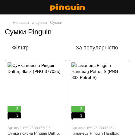
Рюкзаки та сумки
Сумки
Сумки Pinguin
Фільтр
За популярністю
3
3
3
3
Артикул: 8592638377095
Артикул: 8592638332162
Сумка поясна Pinguin Drift 5,
Гаманець Pinguin Handbag