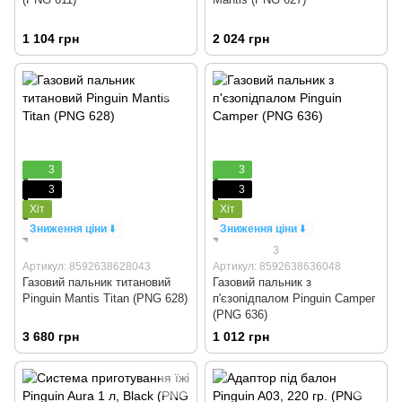
1 104 грн
2 024 грн
3
3
3
3
Хіт
Хіт
Зниження ціни
⬇️
Зниження ціни
⬇️
3
Артикул: 8592638628043
Артикул: 8592638636048
Газовий пальник титановий
Газовий пальник з
Pinguin Mantis Titan (PNG 628)
п'єзопідпалом Pinguin Camper
(PNG 636)
3 680 грн
1 012 грн