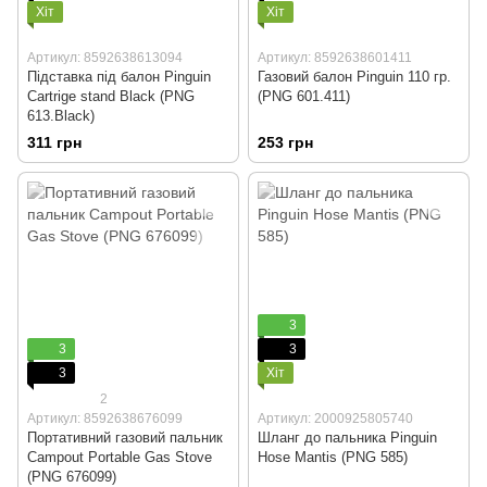
Хіт
Хіт
Артикул: 8592638613094
Артикул: 8592638601411
Підставка під балон Pinguin
Газовий балон Pinguin 110 гр.
Cartrige stand Black (PNG
(PNG 601.411)
613.Black)
311 грн
253 грн
3
3
3
3
Хіт
2
Артикул: 8592638676099
Артикул: 2000925805740
Портативний газовий пальник
Шланг до пальника Pinguin
Campout Portable Gas Stove
Hose Mantis (PNG 585)
(PNG 676099)