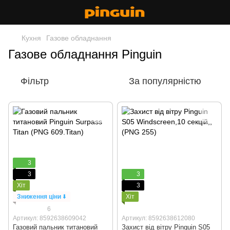
Кухня
Газове обладнання
Газове обладнання Pinguin
Фільтр
За популярністю
3
3
3
Хіт
3
Зниження ціни
⬇️
Хіт
6
Артикул: 8592638609042
Артикул: 8592638612080
Газовий пальник титановий
Захист від вітру Pinguin S05