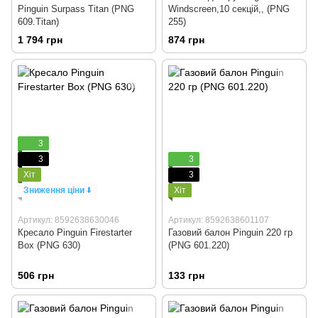
Pinguin Surpass Titan (PNG
Windscreen,10 секцій,, (PNG
609.Titan)
255)
1 794 грн
874 грн
3
3
3
Хіт
3
Зниження ціни
⬇️
Хіт
Артикул: 8592638630046
Артикул: 8592638601107
Кресало Pinguin Firestarter
Газовий балон Pinguin 220 гр
Box (PNG 630)
(PNG 601.220)
506 грн
133 грн