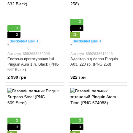
3
3
3
3
Хіт
Зниження ціни
⬇️
Зниження ціни
⬇️
6
Артикул: 8592638632095
Артикул: 8592638615043
Система приготування їжі
Адаптор під балон Pinguin
Pinguin Aura 1 л, Black (PNG
A03, 220 гр. (PNG 258)
632.Black)
2 990 грн
322 грн
3
3
3
3