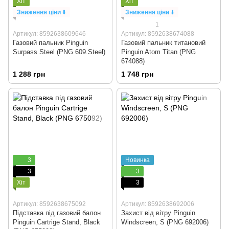
Хіт
Хіт
Зниження ціни
⬇️
Зниження ціни
⬇️
1
Артикул: 8592638609646
Артикул: 8592638674088
Газовий пальник Pinguin
Газовий пальник титановий
Surpass Steel (PNG 609.Steel)
Pinguin Atom Titan (PNG
674088)
1 288 грн
1 748 грн
3
Новинка
3
3
Хіт
3
Артикул: 8592638675092
Артикул: 8592638692006
Підставка під газовий балон
Захист від вітру Pinguin
Pinguin Cartrige Stand, Black
Windscreen, S (PNG 692006)