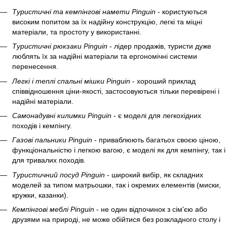
Туристичні та кемпінгові намети Pinguin
- користуються
високим попитом за їх надійну конструкцію, легкі та міцні
матеріали, та простоту у використанні.
Туристичні рюкзаки Pinguin
- лідер продажів, туристи дуже
люблять їх за надійні матеріали та ергономічні системи
перенесення.
Легкі і теплі спальні мішки Pinguin
- хороший приклад
співвідношення ціни-якості, застосовуються тільки перевірені і
надійні матеріали.
Самонадувні килимки Pinguin
- є моделі для легкохідних
походів і кемпінгу.
Газові пальники Pinguin
- приваблюють багатьох своєю ціною,
функціональністю і легкою вагою, є моделі як для кемпінгу, так і
для тривалих походів.
Туристичний посуд Pinguin
- широкий вибір, як складних
моделей за типом матрьошки, так і окремих елементів (миски,
кружки, казанки).
Кемпінгові меблі Pinguin
- не один відпочинок з сім'єю або
друзями на природі, не може обійтися без розкладного столу і