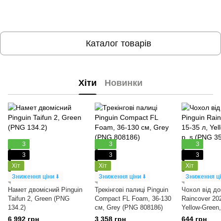
Каталог товарів
Хіти
Новинки
3
3
3
3
3
3
Хіт
Хіт
Хіт
Зниження ціни
⬇️
Зниження ціни
⬇️
Зниження ц
Намет двомісний Pinguin
Трекінгові палиці Pinguin
Чохол від до
Taifun 2, Green (PNG
Compact FL Foam, 36-130
Raincover 202
134.2)
см, Grey (PNG 808186)
Yellow-Green
356113)
6 992 грн
3 358 грн
644 грн