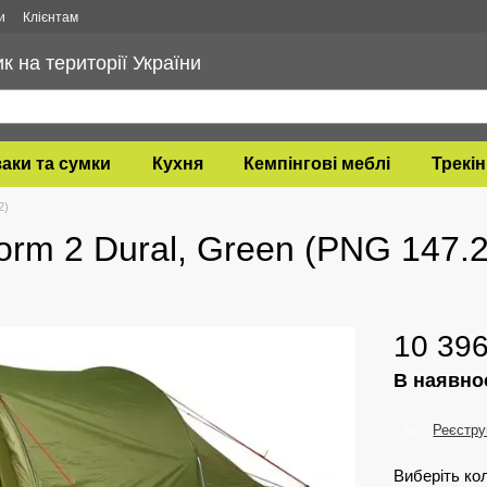
и
Клієнтам
 на території України
аки та сумки
Кухня
Кемпінгові меблі
Трекін
2)
orm 2 Dural, Green (PNG 147.2
10 396
В наявно
Реєстру
%
Виберіть ко