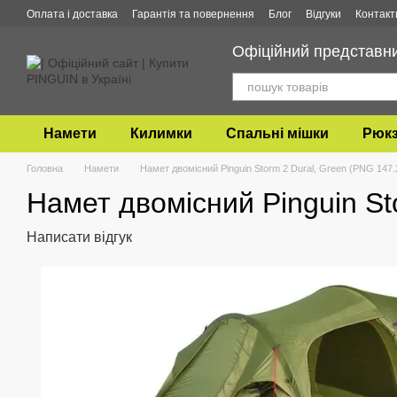
Перейти до основного контенту
Оплата і доставка
Гарантія та повернення
Блог
Відгуки
Контакт
Офіційний представник
Намети
Килимки
Спальні мішки
Рюкз
Головна
Намети
Намет двомісний Pinguin Storm 2 Dural, Green (PNG 147.
Намет двомісний Pinguin St
Написати відгук