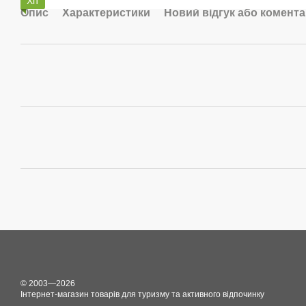
Хіт
Опис
Характеристики
Новий відгук або комент
© 2003—2026
Інтернет-магазин товарів для туризму та активного відпочинку