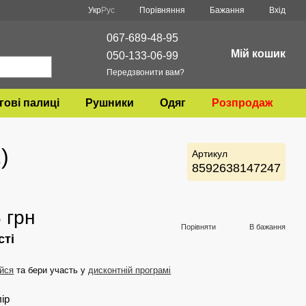
Порівняння
Укр
Рус
Бажання
Вхід
067-689-48-95
Мій кошик
050-133-06-99
Передзвонити вам?
гові палиці
Рушники
Одяг
Розпродаж
)
Артикул
8592638147247
 грн
Порівняти
В бажання
сті
йся
та бери участь у
дисконтній програмі
лір