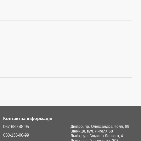
Контактна інформація
067-689-48-95
Дніпро, пр. Олександра Поля, 89
Вінниця, вул. Янгеля 58
050-133-06-99
Львів, вул. Богдана Лепкого, 4
Львів, вул. Городоцька, 207