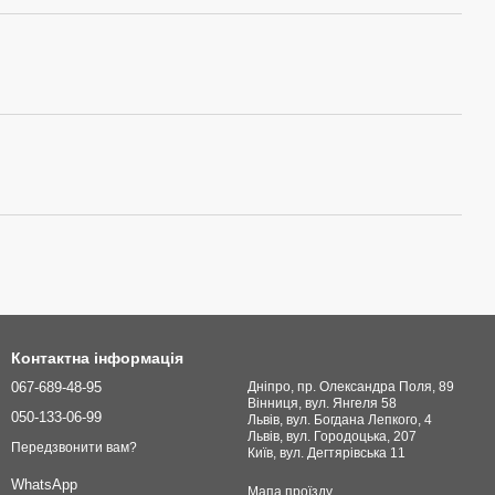
Контактна інформація
067-689-48-95
Дніпро, пр. Олександра Поля, 89
Вінниця, вул. Янгеля 58
050-133-06-99
Львів, вул. Богдана Лепкого, 4
Львів, вул. Городоцька, 207
Передзвонити вам?
Київ, вул. Дегтярівська 11
WhatsApp
Мапа проїзду