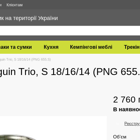
и
Клієнтам
 на території України
аки та сумки
Кухня
Кемпінгові меблі
Трекін
uin Trio, S 18/16/14 (PNG 655.S)
uin Trio, S 18/16/14 (PNG 655
2 760 
В наявно
Реєстру
%
Об'єм