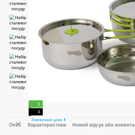
3
3
Зниження ціни
⬇️
Опис
Характеристики
Новий відгук або комент