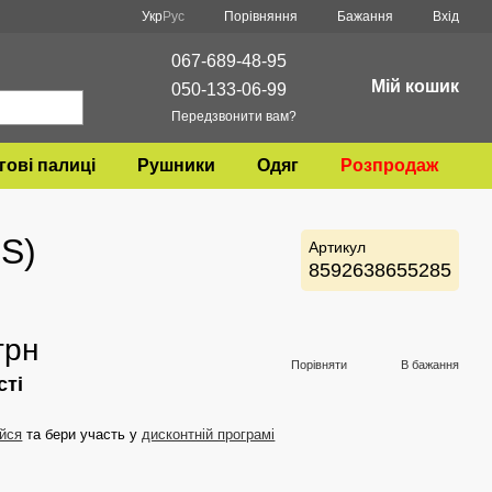
Порівняння
Укр
Рус
Бажання
Вхід
067-689-48-95
Мій кошик
050-133-06-99
Передзвонити вам?
гові палиці
Рушники
Одяг
Розпродаж
.S)
Артикул
8592638655285
грн
Порівняти
В бажання
сті
йся
та бери участь у
дисконтній програмі