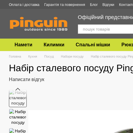
Перейти до основного контенту
Оплата і доставка
Гарантія та повернення
Блог
Відгуки
Контакт
Офіційний представник
Намети
Килимки
Спальні мішки
Рюкз
Головна
Кухня
Посуд
Набори посуду
Набір сталевого посуду Ping
Набір сталевого посуду Ping
Написати відгук