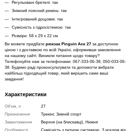
Регульовані бретелі: так
Знімний поясний ремінь: так
Інтегрований дощовик: так
Сумісність з гідросістемою: так
Розміри: 58 ​​х 29 х 22 см
Ви можете придбати
рюкзак Pinguin Ace 27
за доступною
ціною і з доставкою по всій Україні, оформивши замовлення
на нашому сайті. Виникли питання щодо товару?
Телефонуйте нам за телефонами: 067-333-06-38, 050-033-06-
38. Будемо раді проконсультувати та допомогти вибрати
найбільш підходящий товар, який вирішить саме ваші
завдання!
Характеристики
Об'єм, л
27
Призначення
Трекінг, Зимній спорт
Завантаження
Верхня (на блискавці), Нижня
Особливості
Сумісність з питною системою, З чохлом від