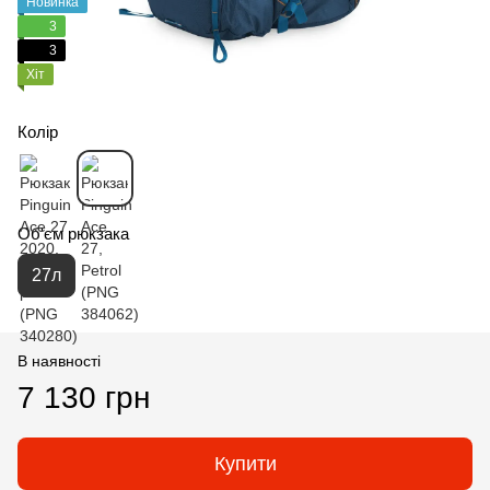
Новинка
3
3
Хіт
Колір
Об'єм рюкзака
27л
В наявності
7 130 грн
Купити