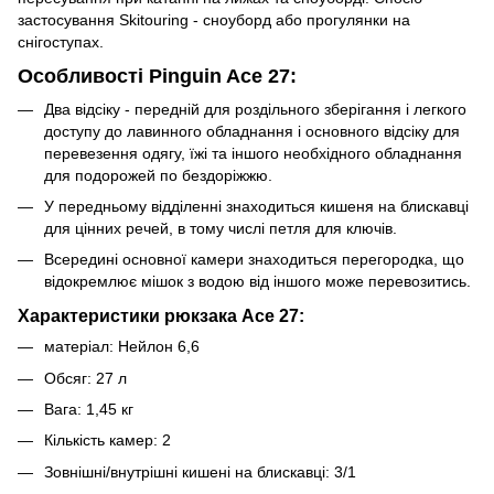
застосування Skitouring - сноуборд або прогулянки на
снігоступах.
Особливості Pinguin Ace 27:
Два відсіку - передній для роздільного зберігання і легкого
доступу до лавинного обладнання і основного відсіку для
перевезення одягу, їжі та іншого необхідного обладнання
для подорожей по бездоріжжю.
У передньому відділенні знаходиться кишеня на блискавці
для цінних речей, в тому числі петля для ключів.
Всередині основної камери знаходиться перегородка, що
відокремлює мішок з водою від іншого може перевозитись.
Характеристики рюкзака Ace 27
:
матеріал: Нейлон 6,6
Обсяг: 27 л
Вага: 1,45 кг
Кількість камер: 2
Зовнішні/внутрішні кишені на блискавці: 3/1