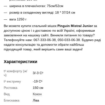
ширина в плечах/ногах: 75см/52см
розмір в складеному вигляді: 18 * 37/24 см
вага 1250 г
Ви можете купити спальний мішок
Pinguin Mistral Junior
за
доступною ціною і з доставкою по всій Україні, оформивши
замовлення на нашому сайті. Виникли питання по товару?
Телефонуйте нам: 067-333-06-38, 050-033-06-38. Будемо раді
надати консультацію та допомогти обрати найбільш
підходящий товар, який вирішить саме ваші задачі!
Характеристики
tᵒ комфорту (ж/
3/-3 Сᵒ
ч)
tᵒ екстриму
-19 Сᵒ
Ростовка
150 см
Вид
Кокон
Блискавка
Ліва