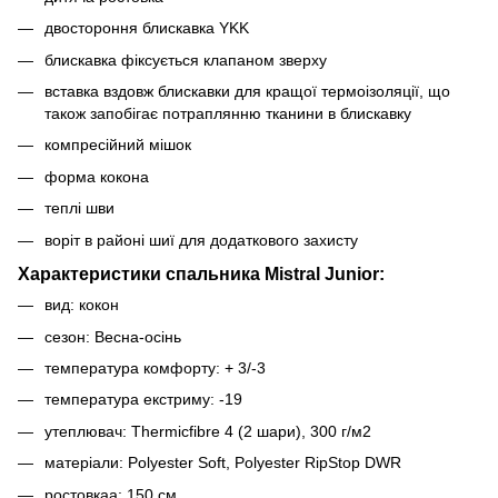
двостороння блискавка YKK
блискавка фіксується клапаном зверху
вставка вздовж блискавки для кращої термоізоляції, що
також запобігає потраплянню тканини в блискавку
компресійний мішок
форма кокона
теплі шви
воріт в районі шиї для додаткового захисту
Характеристики спальника Mistral Junior:
вид: кокон
сезон: Весна-осінь
температура комфорту: + 3/-3
температура екстриму: -19
утеплювач: Thermicfibre 4 (2 шари), 300 г/м2
матеріали: Polyester Soft, Polyester RipStop DWR
ростовкаа: 150 см