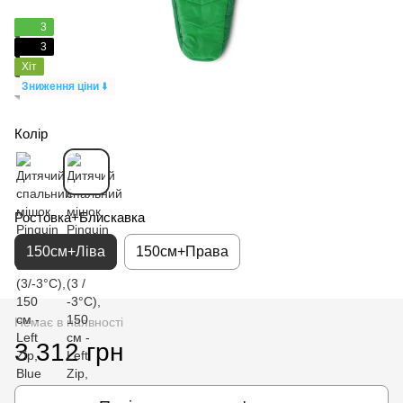
3
3
Хіт
Зниження ціни
⬇️
Колір
Ростовка+Блискавка
150см+Ліва
150см+Права
Немає в наявності
3 312 грн