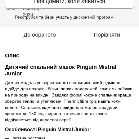
Повідомити, коли з'явиться
Реєструйся
та бери участь у
дисконтній програмі
%
До обраного
Порівняти
Опис
Дитячий спальний мішок Pinguin Mistral
Junior
Дитяча модель універсального спальника, який відмінно
підійде для походів і більш легких подорожей, таких як поїздки
на природу на вихідні. Завдяки формі кокона спальник краще
зберігає тепло, а утеплювач Thermicfibre гріє навіть коли
волого. Спальник відмінно підійде для маленьких дітей
зростом до 150 см, ширина в плечах і ногах також
відрізняється від дорослої версії.
Особливості Pinguin Mistral Junior:
дитяча ростовка