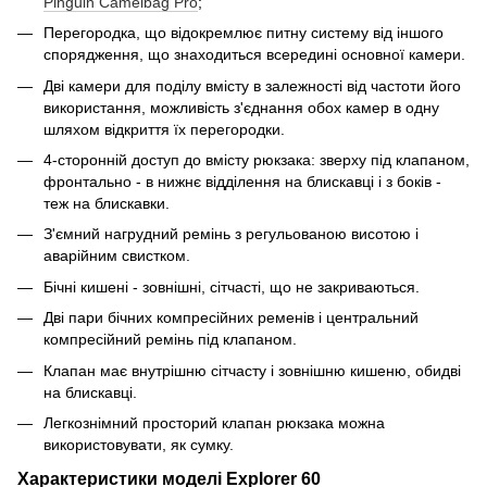
Pinguin Camelbag Pro
;
Перегородка, що відокремлює питну систему від іншого
спорядження, що знаходиться всередині основної камери.
Дві камери для поділу вмісту в залежності від частоти його
використання, можливість з'єднання обох камер в одну
шляхом відкриття їх перегородки.
4-сторонній доступ до вмісту рюкзака: зверху під клапаном,
фронтально - в нижнє відділення на блискавці і з боків -
теж на блискавки.
З'ємний нагрудний ремінь з регульованою висотою і
аварійним свистком.
Бічні кишені - зовнішні, сітчасті, що не закриваються.
Дві пари бічних компресійних ременів і центральний
компресійний ремінь під клапаном.
Клапан має внутрішню сітчасту і зовнішню кишеню, обидві
на блискавці.
Легкознімний просторий клапан рюкзака можна
використовувати, як сумку.
Характеристики моделі Explorer 60