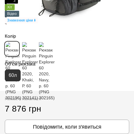
3
Хіт
Відео
Зниження ціни
⬇️
Колір
Об'єм рюкзака
60л
Немає в наявності
7 876 грн
Повідомити, коли з'явиться