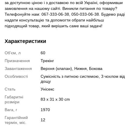
за доступною ціною і з доставкою по всій Україні, оформивши
замовлення на нашому сайті. Виникли питання по товару?
Телефонуйте нам: 067-333-06-38, 050-033-06-38. Будемо раді
надати консультацію та допомогти обрати найбільш
підходящий товар, який вирішить саме ваші задачі!
Характеристики
Об'єм, л
60
Призначення
Трекінг
Завантаження
Верхня (клапан), Нижня, Бокова
Особливості
Сумісність з питною системою, З чохлом від
дощу
Стать
Унісекс
Габаритні
83 x 31 x 30 cm
розміри
Вага, г
1970
Гарантійний
12
термін, міс.