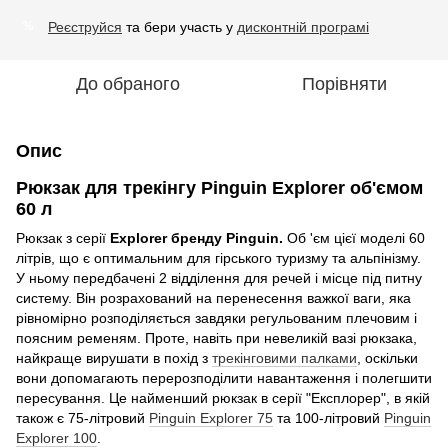
Реєструйся
та бери участь у
дисконтній програмі
%
До обраного
Порівняти
Опис
Рюкзак для трекінгу Pinguin Explorer об'ємом
60 л
Рюкзак з серії
Explorer бренду Pinguin.
Об 'єм цієї моделі 60
літрів, що є оптимальним для гірського туризму та альпінізму.
У ньому передбачені 2 відділення для речей і місце під питну
систему. Він розрахований на перенесення важкої ваги, яка
рівномірно розподіляється завдяки регульованим плечовим і
поясним ременям. Проте, навіть при невеликій вазі рюкзака,
найкраще вирушати в похід з
трекінговими палками
, оскільки
вони допомагають перерозподілити навантаження і полегшити
пересування. Це найменший рюкзак в серії "Експлорер", в якій
також є 75-літровий
Pinguin Explorer 75
та 100-літровий
Pinguin
Explorer 100
.