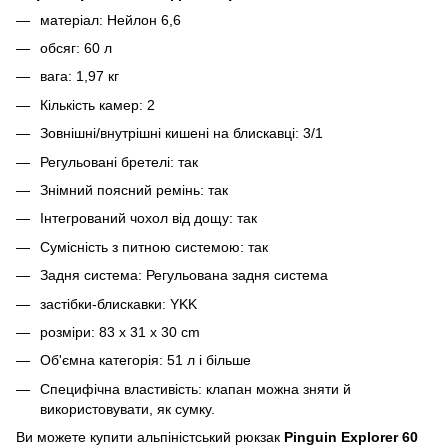
матеріал: Нейлон 6,6
обсяг: 60 л
вага: 1,97 кг
Кількість камер: 2
Зовнішні/внутрішні кишені на блискавці: 3/1
Регульовані бретелі: так
Знімний поясний ремінь: так
Інтегрований чохол від дощу: так
Сумісність з питною системою: так
Задня система: Регульована задня система
застібки-блискавки: YKK
розміри:
83 x 31 x 30 cm
Об'ємна категорія: 51 л і більше
Специфічна властивість: клапан можна зняти й
використовувати, як сумку.
Ви можете купити альпіністський рюкзак
Pinguin Explorer 60