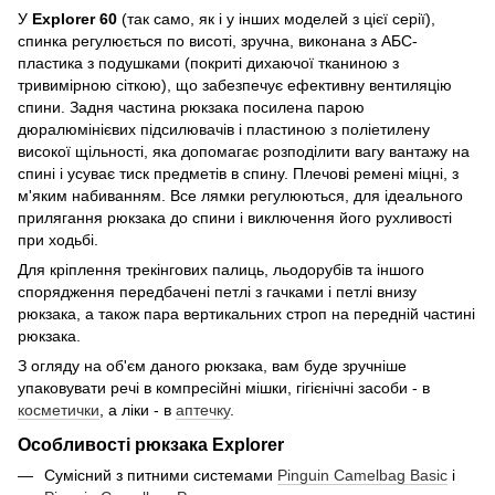
У
Explorer 60
(так само, як і у інших моделей з цієї серії),
спинка регулюється по висоті, зручна, виконана з АБС-
пластика з подушками (покриті дихаючої тканиною з
тривимірною сіткою), що забезпечує ефективну вентиляцію
спини. Задня частина рюкзака посилена парою
дюралюмінієвих підсилювачів і пластиною з поліетилену
високої щільності, яка допомагає розподілити вагу вантажу на
спині і усуває тиск предметів в спину. Плечові ремені міцні, з
м'яким набиванням. Все лямки регулюються, для ідеального
прилягання рюкзака до спини і виключення його рухливості
при ходьбі.
Для кріплення трекінгових палиць, льодорубів та іншого
спорядження передбачені петлі з гачками і петлі внизу
рюкзака, а також пара вертикальних строп на передній частині
рюкзака.
З огляду на об'єм даного рюкзака, вам буде зручніше
упаковувати речі в компресійні мішки, гігієнічні засоби - в
косметички
, а ліки - в
аптечку
.
Особливості рюкзака Explorer
Сумісний з питними системами
Pinguin Camelbag Basic
і