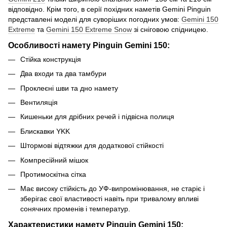
відповідно. Крім того, в серії похідних наметів Gemini Pinguin
представлені моделі для суворіших погодних умов:
Gemini 150
Extreme
та
Gemini 150 Extreme Snow
зі сніговою спідницею.
Особливості намету Pinguin Gemini 150:
Стійка конструкція
Два входи та два тамбури
Проклеєні шви та дно намету
Вентиляція
Кишеньки для дрібних речей і підвісна полиця
Блискавки YKK
Штормові відтяжки для додаткової стійкості
Компресійний мішок
Протимоскітна сітка
Має високу стійкість до УФ-випромінювання, не старіє і
зберігає свої властивості навіть при тривалому впливі
сонячних променів і температур.
Характеристики намету Pinguin Gemini 150: