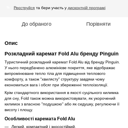
Реєструйся
та бери участь у
дисконтній програмі
%
До обраного
Порівняти
Опис
Розкладний каремат Fold Alu бренду Pinguin
Туристичний розкладний каремат Fold Alu від бренду Pinguin.
У нього передбачено алюмінієве покриття, яке відображає
випромінюване тепло тіла для підвищення теплового
комфорту, а також "хвилясту" структуру завдяки чому
економиться вага і обсяг при збереженні теплоізоляції.
Крім стандартного використання в якості суцільного килимка
для сну, Fold також можна використовувати, як укорочений
килимок з власною "подушкою" або як сидушку, регулюючи її
висоту і площу.
Особливості каремата Fold Alu
Легкий, компактний і зносостійкий.