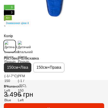
3
3
Хіт
Зниження ціни
⬇️
Колір
Ростовка+Блискавка
150см+Ліва
150см+Права
В наявності
3 496 грн