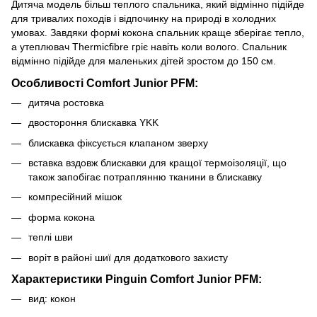
Дитяча модель більш теплого спальника, який відмінно підійде
для тривалих походів і відпочинку на природі в холодних
умовах. Завдяки формі кокона спальник краще зберігає тепло,
а утеплювач Thermicfibre гріє навіть коли волого. Спальник
відмінно підійде для маленьких дітей зростом до 150 см.
Особливості Comfort Junior PFM:
дитяча ростовка
двостороння блискавка YKK
блискавка фіксується клапаном зверху
вставка вздовж блискавки для кращої термоізоляції, що
також запобігає потраплянню тканини в блискавку
компресійний мішок
форма кокона
теплі шви
воріт в районі шиї для додаткового захисту
Характеристики Pinguin Comfort Junior PFM:
вид: кокон