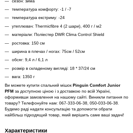
сезон: зима
температура комфорту: -1 / -7
температура екстриму: -24
утеплювач: Thermicfibre 4 (2 шари), 400 г / м2
матеріали: Поліестер DWR Clima Control Shield
ростовка: 150 см
ширина в плечах / ногах: 75см / 52см
обсяг: 9,4 л / 6,1 л
розмір в складеному вигляді: 18 * 37/24 см
вага: 1350 г
Ви можете купити спальний мішок
Pinguin Comfort Junior
PFM
за доступною ціною і з доставкою по всій Україні,
оформивши замовлення на нашому сайті. Виникли питання по
товару? Телефонуйте нам: 067-333-06-38, 050-033-06-38.
Будемо раді надати консультацію та допомогти обрати
найбільш підходящий товар, який вирішить саме ваші задачі!
Характеристики