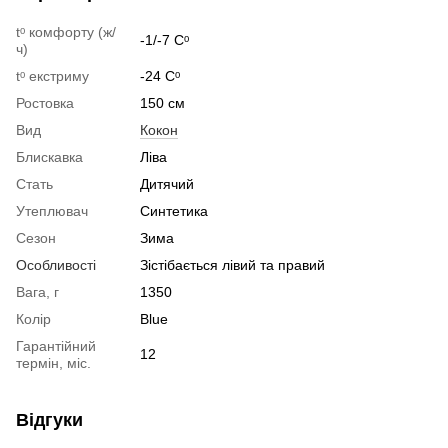
tᵒ комфорту (ж/
-1/-7 Сᵒ
ч)
tᵒ екстриму
-24 Сᵒ
Ростовка
150 см
Вид
Кокон
Блискавка
Ліва
Стать
Дитячий
Утеплювач
Синтетика
Сезон
Зима
Особливості
Зістібається лівий та правий
Вага, г
1350
Колір
Blue
Гарантійний
12
термін, міс.
Відгуки