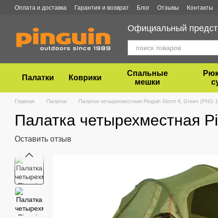
Перейти к основному контенту
Оплата и доставка
Гарантия и возврат
Блог
Отзывы
Контакты
Официальный предста
Спальные
Рюк
Палатки
Коврики
мешки
с
Главная
Палатки
Палатка четырехместная Pinguin Storm 4, Green (PNG 1
Палатка четырехместная Pi
Оставить отзыв