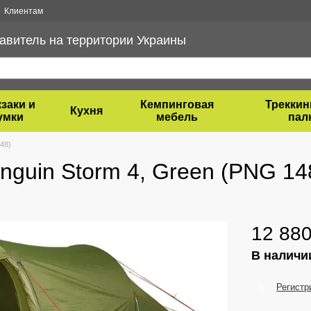
Клиентам
витель на территории Украины
заки и
Кемпинговая
Трекки
Кухня
умки
мебель
пал
48)
nguin Storm 4, Green (PNG 14
12 880
В наличи
Регистр
%