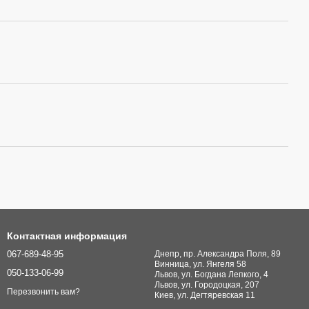
Контактная информация
067-689-48-95
Днепр, пр. Александра Поля, 89
Винница, ул. Янгеля 58
050-133-06-99
Львов, ул. Богдана Лепкого, 4
Львов, ул. Городоцкая, 207
Перезвонить вам?
Киев, ул. Дегтяревская 11