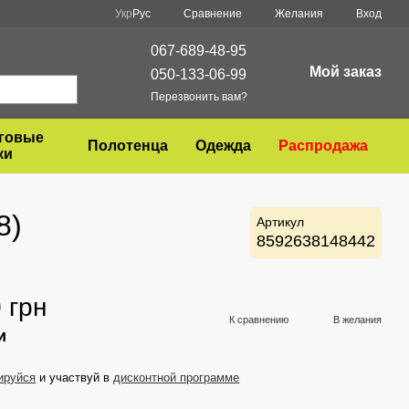
Сравнение
Укр
Рус
Желания
Вход
067-689-48-95
Мой заказ
050-133-06-99
Перезвонить вам?
нговые
Полотенца
Одежда
Распродажа
ки
8)
Артикул
8592638148442
 грн
К сравнению
В желания
и
ируйся
и участвуй в
дисконтной программе