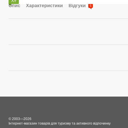
Хіт
Опис
Характеристики
Відгуки
5
© 2003—2026
Інтернет-магазин товарів для туризму та активного відпочинку