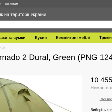
и
Клієнтам
 на території України
аки та сумки
Кухня
Кемпінгові меблі
Трекін
4.2)
rnado 2 Dural, Green (PNG 124
10 455
Немає в 
Реєстру
%
Виберіть ко