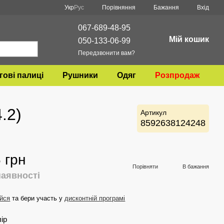
Порівняння
Укр
Рус
Бажання
Вхід
067-689-48-95
Мій кошик
050-133-06-99
Передзвонити вам?
гові палиці
Рушники
Одяг
Розпродаж
.2)
Артикул
8592638124248
 грн
Порівняти
В бажання
наявності
йся
та бери участь у
дисконтній програмі
лір