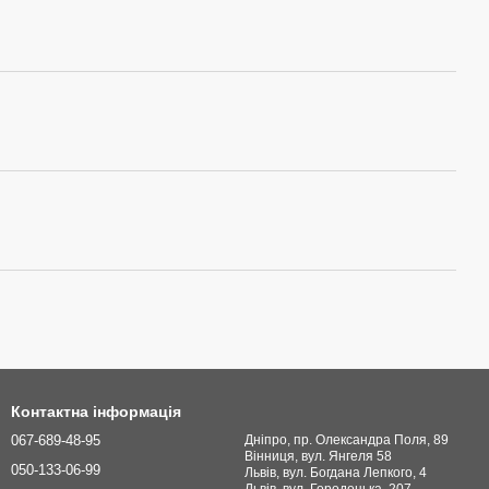
Контактна інформація
067-689-48-95
Дніпро, пр. Олександра Поля, 89
Вінниця, вул. Янгеля 58
050-133-06-99
Львів, вул. Богдана Лепкого, 4