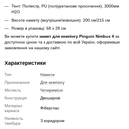
Тент: Поліестр, PU (поліуретанове просочення), 3000мм
H2O
Висота намету (внутрішня/зовнішня): 200 см/215 см
Розмір в упаковці: 68 х 28 см
Ви можете купити
намет для кемпінгу Pinguin Nimbus 4
за
доступною ціною та з доставкою по всій Україні, оформивши
замовлення на нашому сайті.
Характеристики
Тип
Намети
Призначення
Для кемпінгу
Місткість
Чотиримісні
Конструкція
Двошарові
Матеріал
Фіберглас
каркаса
Наявність
З коридором
тамбура