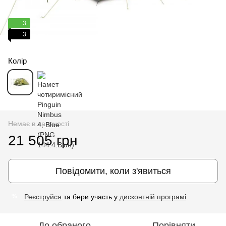
3
3
Колір
Немає в наявності
21 505 грн
Повідомити, коли з'явиться
Реєструйся
та бери участь у
дисконтній програмі
%
До обраного
Порівняти