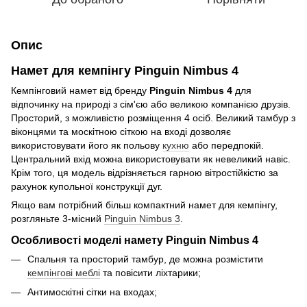
Опис
Намет для кемпінгу Pinguin Nimbus 4
Кемпінговий намет від бренду
Pinguin Nimbus 4
для
відпочинку на природі з сім'єю або великою компанією друзів.
Просторий, з можливістю розміщення 4 осіб. Великий тамбур з
віконцями та москітною сіткою на вході дозволяє
використовувати його як польову
кухню
або передпокій.
Центральний вхід можна використовувати як невеликий навіс.
Крім того, ця модель відрізняється гарною вітростійкістю за
рахунок купольної конструкції дуг.
Якщо вам потрібний більш компактний намет для кемпінгу,
розгляньте 3-місний
Pinguin Nimbus 3
.
Особливості моделі намету Pinguin Nimbus 4
Спальня та просторий тамбур, де можна розмістити
кемпінгові меблі
та повісити ліхтарики;
Антимоскітні сітки на входах;