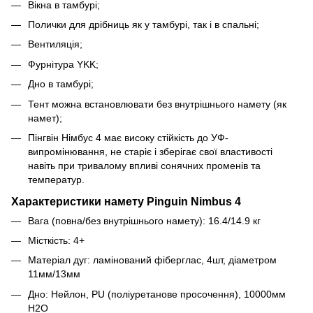
Вікна в тамбурі;
Полички для дрібниць як у тамбурі, так і в спальні;
Вентиляція;
Фурнітура YKK;
Дно в тамбурі;
Тент можна встановлювати без внутрішнього намету (як
намет);
Пінгвін Німбус 4 має високу стійкість до УФ-
випромінювання, не старіє і зберігає свої властивості
навіть при тривалому впливі сонячних променів та
температур.
Характеристики намету Pinguin Nimbus 4
Вага (повна/без внутрішнього намету): 16.4/14.9 кг
Місткість: 4+
Матеріал дуг: ламінований фіберглас, 4шт, діаметром
11мм/13мм
Дно: Нейлон, PU (поліуретанове просочення), 10000мм
H2O